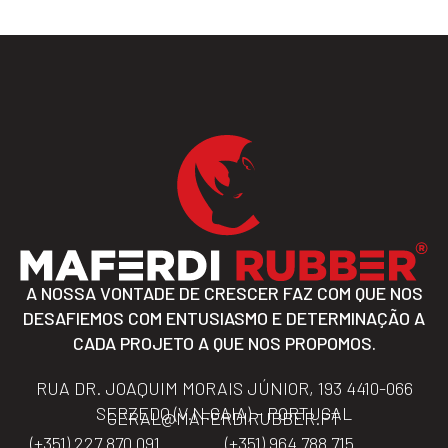
A NOSSA VONTADE DE CRESCER FAZ COM QUE NOS
DESAFIEMOS COM ENTUSIASMO E DETERMINAÇÃO A
CADA PROJETO A QUE NOS PROPOMOS.
RUA DR. JOAQUIM MORAIS JÚNIOR, 193 4410-066
SERZEDO (V.N.GAIA) – PORTUGAL
GERAL@MAFERDIRUBBER.PT
(+351) 227 870 091
(+351) 964 788 715