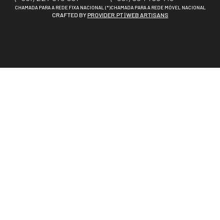
CHAMADA PARA A REDE FIXA NACIONAL (*)
CHAMADA PARA A REDE MÓVEL NACIONAL
CRAFTED BY
PROVIDER.PT | WEB ARTISANS