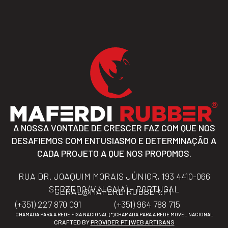
A NOSSA VONTADE DE CRESCER FAZ COM QUE NOS
DESAFIEMOS COM ENTUSIASMO E DETERMINAÇÃO A
CADA PROJETO A QUE NOS PROPOMOS.
RUA DR. JOAQUIM MORAIS JÚNIOR, 193 4410-066
SERZEDO (V.N.GAIA) – PORTUGAL
GERAL@MAFERDIRUBBER.PT
(+351) 227 870 091
(+351) 964 788 715
CHAMADA PARA A REDE FIXA NACIONAL (*)
CHAMADA PARA A REDE MÓVEL NACIONAL
CRAFTED BY
PROVIDER.PT | WEB ARTISANS