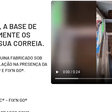
 A BASE DE
MENTE OS
SUA CORREIA.
QUINA FABRICADO SOB
LAÇÃO NA PRESENÇA DA
E FIX’N GO®.
® – FIX’N GO®