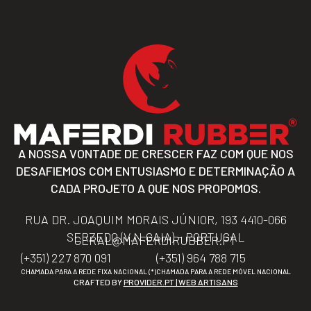
A NOSSA VONTADE DE CRESCER FAZ COM QUE NOS
DESAFIEMOS COM ENTUSIASMO E DETERMINAÇÃO A
CADA PROJETO A QUE NOS PROPOMOS.
RUA DR. JOAQUIM MORAIS JÚNIOR, 193 4410-066
SERZEDO (V.N.GAIA) – PORTUGAL
GERAL@MAFERDIRUBBER.PT
(+351) 227 870 091
(+351) 964 788 715
CHAMADA PARA A REDE FIXA NACIONAL (*)
CHAMADA PARA A REDE MÓVEL NACIONAL
CRAFTED BY
PROVIDER.PT | WEB ARTISANS