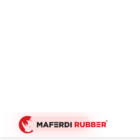
LISO/TECIDO, TAPETES
PVC-MR-VPB-1.0-1
UTILIZAÇÃO
TRANSPORTE DE CARGAS LIGEIRAS
MATERIAL
ESPESSURA MÁXIMA
NÚMERO DE TELAS
COR
PVC
1.0MM
1
VERDE PETRÓLE
INFORMAÇÃO TÉCNICA